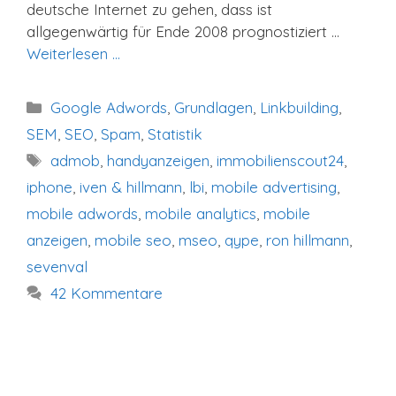
deutsche Internet zu gehen, dass ist
allgegenwärtig für Ende 2008 prognostiziert …
Weiterlesen …
Kategorien
Google Adwords
,
Grundlagen
,
Linkbuilding
,
SEM
,
SEO
,
Spam
,
Statistik
Schlagwörter
admob
,
handyanzeigen
,
immobilienscout24
,
iphone
,
iven & hillmann
,
lbi
,
mobile advertising
,
mobile adwords
,
mobile analytics
,
mobile
anzeigen
,
mobile seo
,
mseo
,
qype
,
ron hillmann
,
sevenval
42 Kommentare