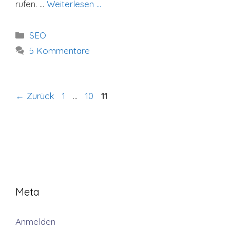
rufen. …
Weiterlesen …
Kategorien
SEO
5 Kommentare
Seite
Seite
Seite
←
Zurück
1
…
10
11
Meta
Anmelden