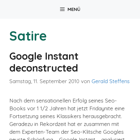
Zum
MENÜ
Inhalt
springen
Satire
Google Instant
deconstructed
Samstag, 11. September 2010
von
Gerald Steffens
Nach dem sensationellen Erfolg seines Seo-
Books vor 1 1/2 Jahren hat jetzt Fridaynite eine
Fortsetzung seines Klassikers herausgebracht.
Geradezu in Rekordzeit hat er zusammen mit
dem Experten-Team der Seo-Klitsche Googles
neuste Schöpfung – Google Instant – analysiert